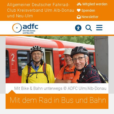
Mitglied werden
Allgemeiner Deutscher Fahrrad-
Club Kreisverband Ulm Alb-Donau
Spenden
und Neu-Ulm
Newsletter
Mit Bike & Bahn unterwegs © ADFC Ulm/Alb-Donau
Mit dem Rad in Bus und Bahn