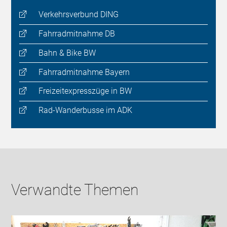
Verkehrsverbund DING
Fahrradmitnahme DB
Bahn & Bike BW
Fahrradmitnahme Bayern
Freizeitexpresszüge in BW
Rad-Wanderbusse im ADK
Verwandte Themen