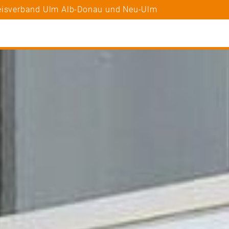
reisverband Ulm Alb-Donau und Neu-Ulm