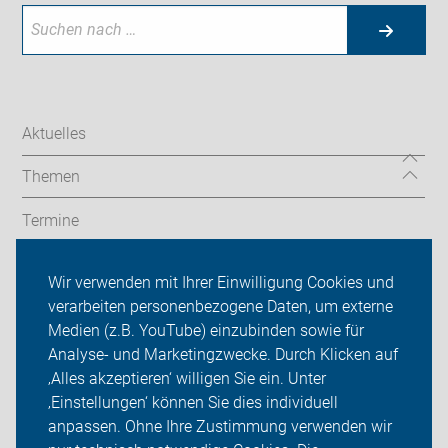
Aktuelles
Themen
Termine
Service
Wir verwenden mit Ihrer Einwilligung Cookies und
verarbeiten personenbezogene Daten, um externe
Politik
Medien (z.B. YouTube) einzubinden sowie für
Analyse- und Marketingzwecke. Durch Klicken auf
ADFC Ulm/Alb-Donau & Neu-Ulm
‚Alles akzeptieren‘ willigen Sie ein. Unter
Sei dabei
‚Einstellungen‘ können Sie dies individuell
anpassen. Ohne Ihre Zustimmung verwenden wir
Login