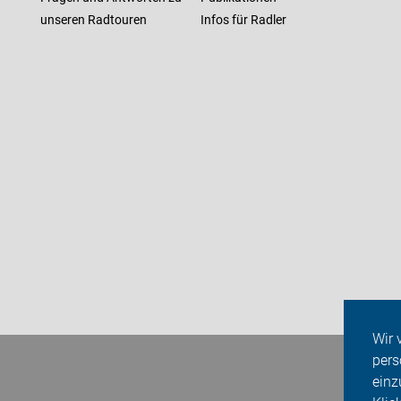
unseren Radtouren
Infos für Radler
Wir 
pers
einz