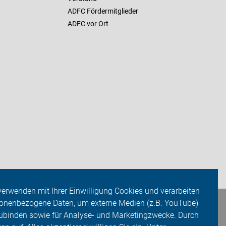
ADFC Fördermitglieder
ADFC vor Ort
verwenden mit Ihrer Einwilligung Cookies und verarbeiten
onenbezogene Daten, um externe Medien (z.B. YouTube)
ubinden sowie für Analyse- und Marketingzwecke. Durch