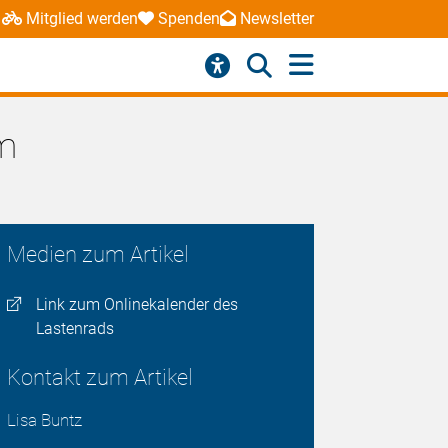
Mitglied werden
Spenden
Newsletter
um
Medien zum Artikel
Link zum Onlinekalender des
Lastenrads
Kontakt zum Artikel
Lisa Buntz