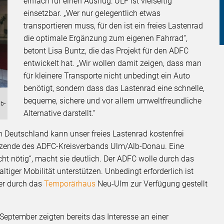
einfach für einen Ausflug: ULF ist vielseitig
einsetzbar. „Wer nur gelegentlich etwas
transportieren muss, für den ist ein freies Lastenrad
die optimale Ergänzung zum eigenen Fahrrad“,
betont Lisa Buntz, die das Projekt für den ADFC
entwickelt hat. „Wir wollen damit zeigen, dass man
für kleinere Transporte nicht unbedingt ein Auto
benötigt, sondern dass das Lastenrad eine schnelle,
bequeme, sichere und vor allem umweltfreundliche
lb-
Alternative darstellt.“
n Deutschland kann unser freies Lastenrad kostenfrei
rsitzende des ADFC-Kreisverbands Ulm/Alb-Donau. Eine
cht nötig“, macht sie deutlich. Der ADFC wolle durch das
iger Mobilität unterstützen. Unbedingt erforderlich ist
der durch das
Temporärhaus
Neu-Ulm zur Verfügung gestellt
eptember zeigten bereits das Interesse an einer