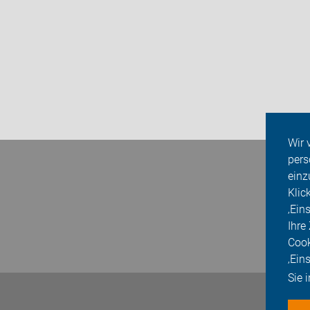
Wir 
pers
einz
Klic
‚Ein
Ihre
Cook
‚Ein
Sie 